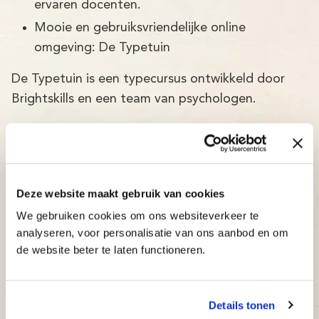
ervaren docenten.
Mooie en gebruiksvriendelijke online
omgeving: De Typetuin
De Typetuin is een typecursus ontwikkeld door
Brightskills en een team van psychologen.
De Typetuin typecursus in Ospel is:
Betrouwbaar: typecursus volgens de nieuwste
wetenschappelijke ontwikkelingen, met een
Deze website maakt gebruik van cookies
slagingspercentage van maar liefst 97%!
We gebruiken cookies om ons websiteverkeer te
Adaptief: de typecursus past zich direct aan
analyseren, voor personalisatie van ons aanbod en om
de website beter te laten functioneren.
het niveau van de cursist aan.
Inzichtelijk: docenten en ouders kunnen op elk
moment bijsturen.
Details tonen
Betaalbaar: bekijk onze aantrekkelijke prijzen.