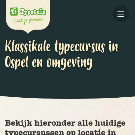
Klassikale typecursus in
Ospel en omgeving
Online
V
Ov
Bekijk hieronder alle huidige
typecursussen op locatie in