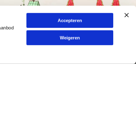
Accepteren
 aanbod
Weigeren
Contact
ur en
Typetuin
79
Kreitenmolenstraat 198
5071 BL Udenhout
Nederland
Tel.
013-5220579
|
info@typetuin.nl
rmulier