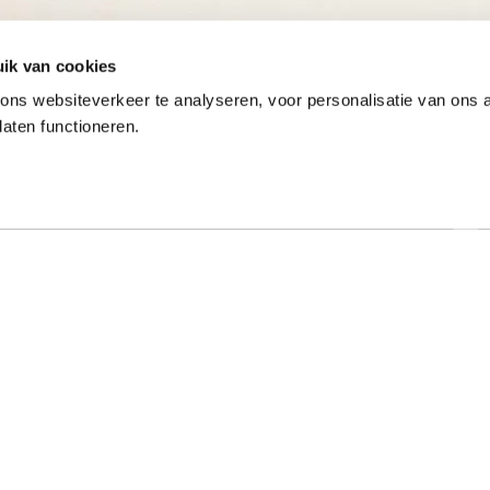
ik van cookies
ns websiteverkeer te analyseren, voor personalisatie van ons
laten functioneren.
Onze gewaardeerde partners
ar specialist
Hulp nodig?
t al meer dan 50 jaar met
Op werkdagen zijn we tussen 9:00 u
e typeopleidingen. Ook
17:00 uur bereikbaar op 013-52205
onde online typecursussen
Bekijk de veelgestelde vragen
. Mede dankzij onze
rokkenheid hebben we een
Stel een vraag via het contactfo
age van boven de 97%.
Klachtenprocedure Typetuin