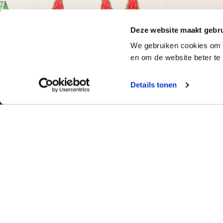
Deze website maakt gebru
We gebruiken cookies om o
en om de website beter te 
Details tonen
Bekijk ook:
Meer dan 50 ja
Typetuin verzorg
Locaties
succes klassikal
Typecursus voor volwassenen
bieden we bekro
Typecursus voor Vlaanderen
met begeleiding
ervaring en bet
Nieuws & artikelen
slagingspercent
Knoppentraining voor scholen