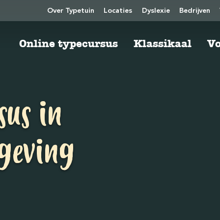
Over Typetuin
Locaties
Dyslexie
Bedrijven
Online typecursus
Klassikaal
Vo
sus in
geving