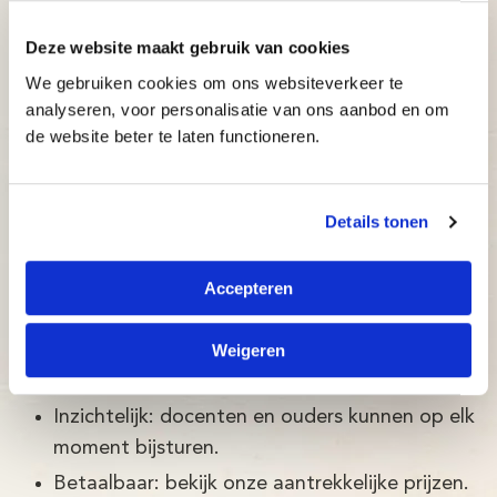
Mooie en gebruiksvriendelijke online
Deze website maakt gebruik van cookies
omgeving: De Typetuin
We gebruiken cookies om ons websiteverkeer te
analyseren, voor personalisatie van ons aanbod en om
De Typetuin is een typecursus ontwikkeld door
de website beter te laten functioneren.
Brightskills en een team van psychologen.
De Typetuin typecursus in Piershil is:
Details tonen
Betrouwbaar: typecursus volgens de nieuwste
wetenschappelijke ontwikkelingen, met een
Accepteren
slagingspercentage van maar liefst 97%!
Adaptief: de typecursus past zich direct aan
Weigeren
het niveau van de cursist aan.
Inzichtelijk: docenten en ouders kunnen op elk
moment bijsturen.
Betaalbaar: bekijk onze aantrekkelijke prijzen.