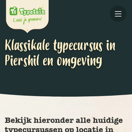
Klassikale typecursus in
Piershil en omgeving
Online
V
Ov
Bekijk hieronder alle huidige
typecursussen op locatie in