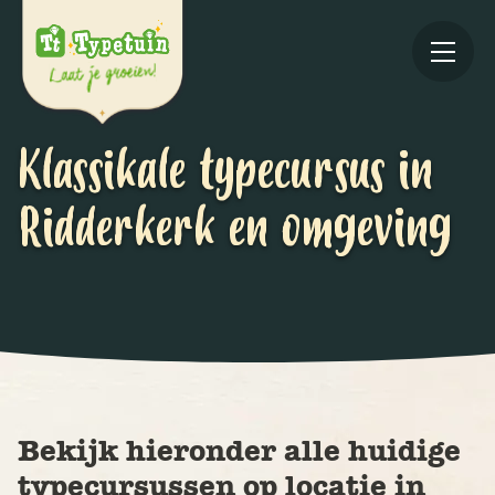
Klassikale typecursus in
Ridderkerk en omgeving
Online
V
Ov
Bekijk hieronder alle huidige
typecursussen op locatie in