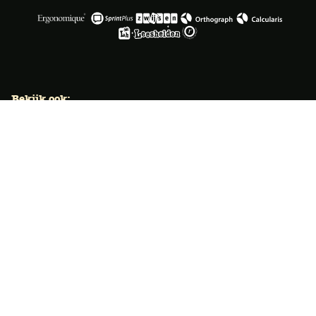
Bekijk ook:
Locaties
Typecursus voor volwassenen
Typecursus voor Vlaanderen
Nieuws & artikelen
Knoppentraining voor scholen
Ook typecoach worden?
Meer dan 50 jaar specialist
Typetuin verzorgt al meer dan 50 jaar met succes