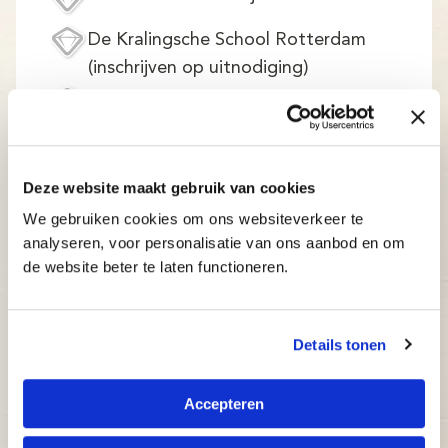
De Kralingsche School Rotterdam
(inschrijven op uitnodiging)
RKVO de Kleine Prins Rotterdam (loc.
Lage land)
IKC De Fontein Dordrecht
Deze website maakt gebruik van cookies
Rooms-Katholieke Basisschool De
We gebruiken cookies om ons websiteverkeer te
Pionier Rotterdam
analyseren, voor personalisatie van ons aanbod en om
CBS Het Lichtpunt Rhoon
de website beter te laten functioneren.
(Typecursus vindt plaats bij Welzijn
Albrandswaard. Zoek deze locatie en
Details tonen
schrijf je daar in)
Huis van de Wijk - Dock Rotterdam
Accepteren
OBS de Pijler Maasdam