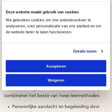
OBS De Pionier Oosterhout
Deze website maakt gebruik van cookies
Basisschool Antares Tilburg (alleen
eigen leerlingen)
We gebruiken cookies om ons websiteverkeer te
analyseren, voor personalisatie van ons aanbod en om
OBS Duizendpoot Oosterhout
de website beter te laten functioneren.
KBS de Spoorzoeker Breda
Tientjes Breda
Details tonen
Belcrumhuis Breda (Belcrumhuis)
Accepteren
Weigeren
De klassikale typecursussen van Typetuin in Rijen
combineren het beste van twee leermethodes:
Persoonlijke aandacht en begeleiding door