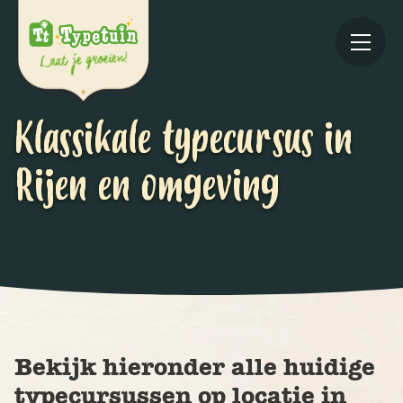
Klassikale typecursus in
Rijen en omgeving
Online
V
Ov
Bekijk hieronder alle huidige
typecursussen op locatie in