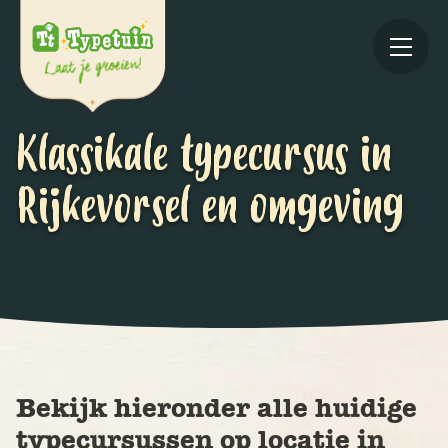
Klassikale typecursus in
Rijkevorsel en omgeving
Online
V
Ov
Bekijk hieronder alle huidige
typecursussen op locatie in