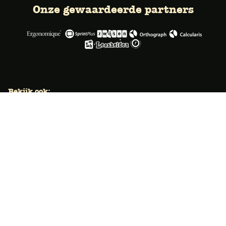
Onze gewaardeerde partners
Bekijk ook:
Locaties
Typecursus voor volwassenen
Typecursus voor Vlaanderen
Nieuws & artikelen
Knoppentraining voor scholen
Ook typecoach worden?
Meer dan 50 jaar specialist