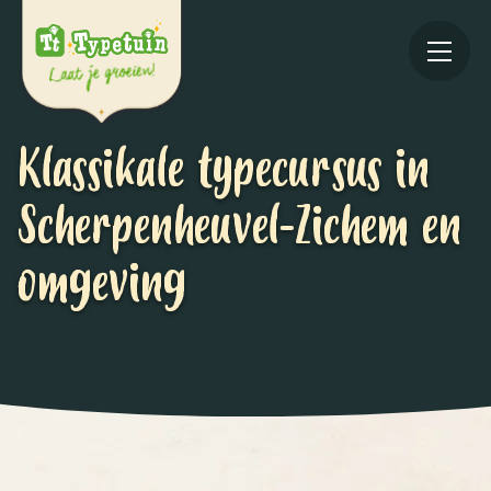
Klassikale typecursus in
Scherpenheuvel-Zichem en
omgeving
Online
V
Ov