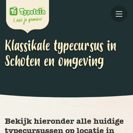
Klassikale typecursus in
Schoten en omgeving
Online
V
Ov
Bekijk hieronder alle huidige
typecursussen op locatie in