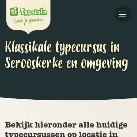
Klassikale typecursus in
Serooskerke en omgeving
Online
V
Ov
Bekijk hieronder alle huidige
typecursussen op locatie in