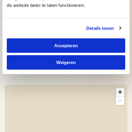
de website beter te laten functioneren.
Betrouwbaar: typecursus volgens de nieuwste
wetenschappelijke ontwikkelingen, met een
slagingspercentage van maar liefst 97%!
Details tonen
Adaptief: de typecursus past zich direct aan
het niveau van de cursist aan.
Accepteren
Inzichtelijk: docenten en ouders kunnen op elk
moment bijsturen.
Weigeren
Betaalbaar: bekijk onze aantrekkelijke prijzen.