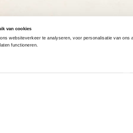
ik van cookies
ns websiteverkeer te analyseren, voor personalisatie van ons
laten functioneren.
Onze gewaardeerde partners
ar specialist
Hulp nodig?
t al meer dan 50 jaar met
Op werkdagen zijn we tussen 9:00 u
e typeopleidingen. Ook
17:00 uur bereikbaar op 013-52205
onde online typecursussen
Bekijk de veelgestelde vragen
. Mede dankzij onze
rokkenheid hebben we een
Stel een vraag via het contactfo