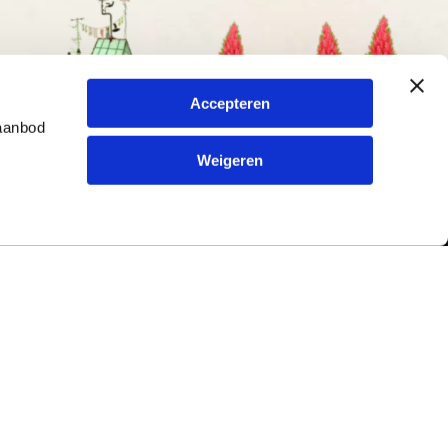
Accepteren
 aanbod
Weigeren
Contact
ur en
Typetuin
79
Kreitenmolenstraat 198
5071 BL Udenhout
Nederland
Tel.
013-5220579
|
info@typetuin.nl
rmulier