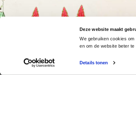
Deze website maakt gebru
We gebruiken cookies om o
en om de website beter te 
Details tonen
Bekijk ook:
Meer dan 50 ja
Typetuin verzorg
Locaties
succes klassikal
Typecursus voor volwassenen
bieden we bekro
Typecursus voor Vlaanderen
met begeleiding
ervaring en bet
Nieuws & artikelen