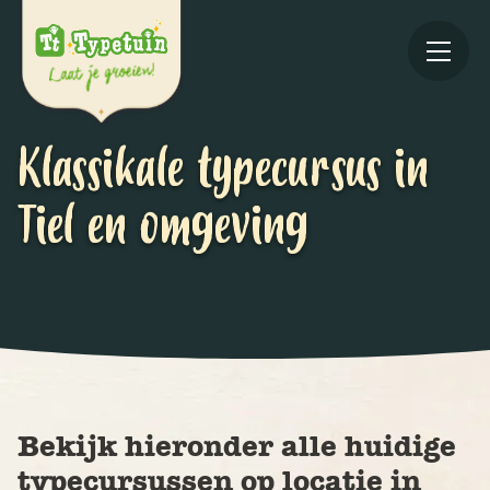
Klassikale typecursus in
Tiel en omgeving
Online
V
Ov
Bekijk hieronder alle huidige
typecursussen op locatie in