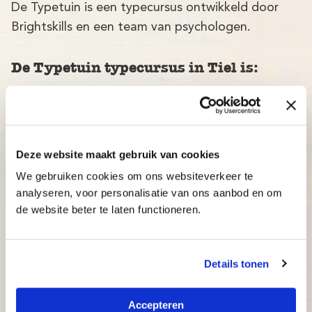
De Typetuin is een typecursus ontwikkeld door
Brightskills en een team van psychologen.
De Typetuin typecursus in Tiel is:
Betrouwbaar: typecursus volgens de nieuwste
wetenschappelijke ontwikkelingen, met een
slagingspercentage van maar liefst 97%!
Deze website maakt gebruik van cookies
Adaptief: de typecursus past zich direct aan
het niveau van de cursist aan.
We gebruiken cookies om ons websiteverkeer te
analyseren, voor personalisatie van ons aanbod en om
Inzichtelijk: docenten en ouders kunnen op elk
de website beter te laten functioneren.
moment bijsturen.
Betaalbaar: bekijk onze aantrekkelijke prijzen.
Details tonen
Accepteren