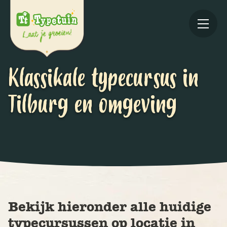
Klassikale typecursus in
Tilburg en omgeving
Online
V
Ov
Bekijk hieronder alle huidige
typecursussen op locatie in