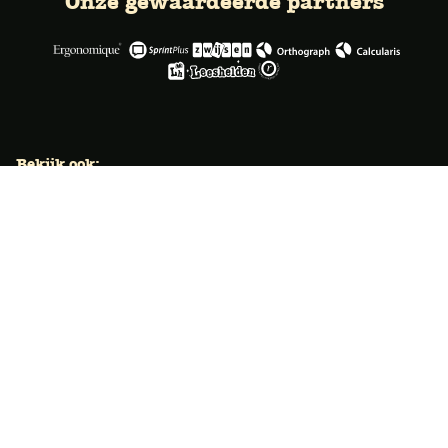
Onze gewaardeerde partners
Bekijk ook:
Locaties
Typecursus voor volwassenen
Typecursus voor Vlaanderen
Nieuws & artikelen
Knoppentraining voor scholen
Ook typecoach worden?
Meer dan 50 jaar specialist