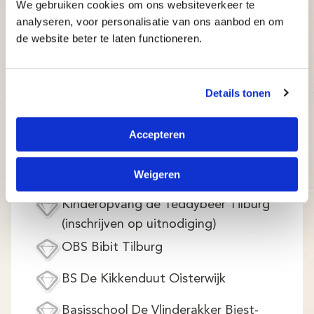
schrijf je daar in)
We gebruiken cookies om ons websiteverkeer te
analyseren, voor personalisatie van ons aanbod en om
BS De Wichelroede Udenhout
de website beter te laten functioneren.
(Bovenbouw)
Wijkcentrum De Bunders Oisterwijk
Details tonen
Bs Klinkers Tilburg (alleen leerlingen
van deze school)
Accepteren
KC de Mortel Udenhout
BS De Blokkendoos Loon op Zand
Weigeren
Kinderopvang de Teddybeer Tilburg
(inschrijven op uitnodiging)
OBS Bibit Tilburg
BS De Kikkenduut Oisterwijk
Basisschool De Vlinderakker Biest-