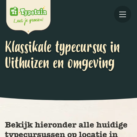
Klassikale typecursus in
Uithuizen en omgeving
Online
V
Ov
Bekijk hieronder alle huidige
typecursussen op locatie in