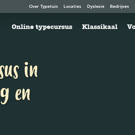
Over Typetuin
Locaties
Dyslexie
Bedrijven
Online typecursus
Klassikaal
Vo
sus in
ug en