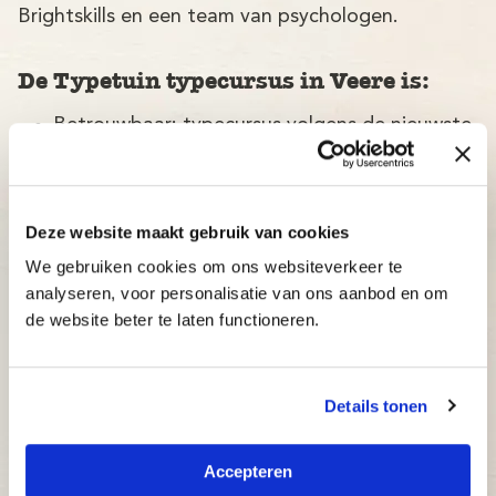
Brightskills en een team van psychologen.
De Typetuin typecursus in Veere is:
Betrouwbaar: typecursus volgens de nieuwste
wetenschappelijke ontwikkelingen, met een
slagingspercentage van maar liefst 97%!
Adaptief: de typecursus past zich direct aan
Deze website maakt gebruik van cookies
het niveau van de cursist aan.
We gebruiken cookies om ons websiteverkeer te
Inzichtelijk: docenten en ouders kunnen op elk
analyseren, voor personalisatie van ons aanbod en om
moment bijsturen.
de website beter te laten functioneren.
Betaalbaar: bekijk onze aantrekkelijke prijzen.
Details tonen
Accepteren