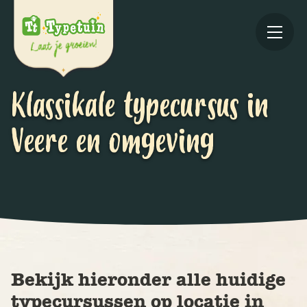
Klassikale typecursus in
Veere en omgeving
Online
V
Ov
Bekijk hieronder alle huidige
typecursussen op locatie in