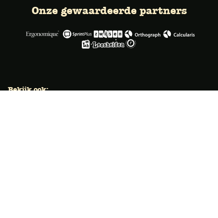
Onze gewaardeerde partners
Bekijk ook:
Locaties
Typecursus voor volwassenen
Typecursus voor Vlaanderen
Nieuws & artikelen
Knoppentraining voor scholen
Ook typecoach worden?
Meer dan 50 jaar specialist