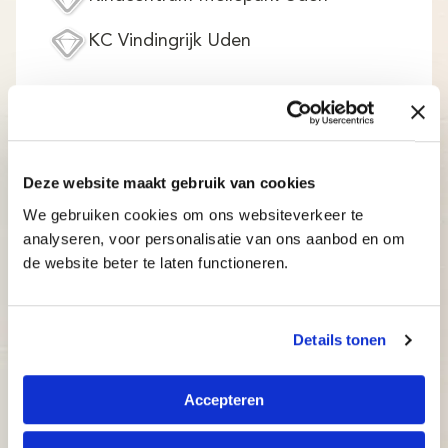
KC Vindingrijk Uden
De klassikale typecursussen van Typetuin in
Venhorst combineren het beste van twee
Deze website maakt gebruik van cookies
leermethodes:
We gebruiken cookies om ons websiteverkeer te
analyseren, voor personalisatie van ons aanbod en om
Persoonlijke aandacht en begeleiding door
de website beter te laten functioneren.
ervaren docenten.
Mooie en gebruiksvriendelijke online
omgeving: De Typetuin
Details tonen
De Typetuin is een typecursus ontwikkeld door
Accepteren
Brightskills en een team van psychologen.