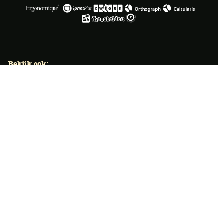
Bekijk ook:
Locaties
Typecursus voor volwassenen
Typecursus voor Vlaanderen
Nieuws & artikelen
Knoppentraining voor scholen
Ook typecoach worden?
Meer dan 50 jaar specialist
Typetuin verzorgt al meer dan 50 jaar met succes
klassikale typeopleidingen. Ook bieden we bekroonde