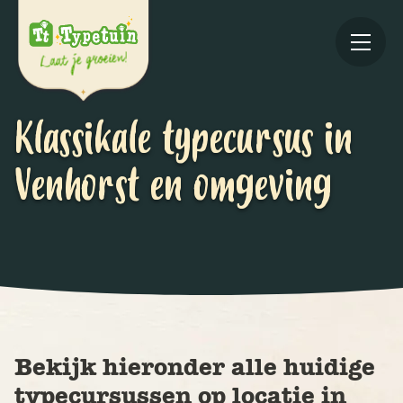
Klassikale typecursus in
Venhorst en omgeving
Online
V
Ov
Bekijk hieronder alle huidige
typecursussen op locatie in