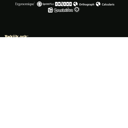
Bekijk ook:
Locaties
Typecursus voor volwassenen
Typecursus voor Vlaanderen
Nieuws & artikelen
Knoppentraining voor scholen
Ook typecoach worden?
Meer dan 50 jaar specialist
Typetuin verzorgt al meer dan 50 jaar met succes
klassikale typeopleidingen. Ook bieden we bekroonde