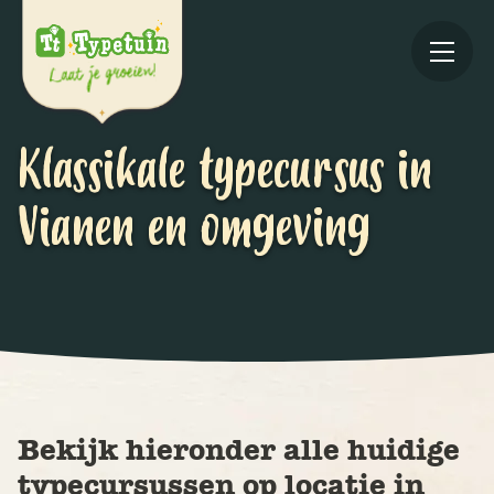
Klassikale typecursus in
Vianen en omgeving
Online
V
Ov
Bekijk hieronder alle huidige
typecursussen op locatie in