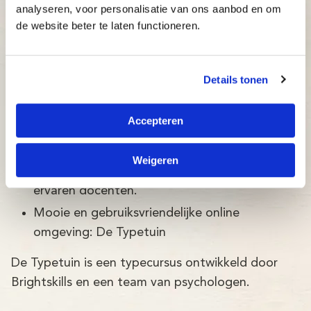
Anne Frankschool Utrecht (inschrijven
analyseren, voor personalisatie van ons aanbod en om
op uitnodiging)
de website beter te laten functioneren.
Eben-Haezerschool Leerbroek
Details tonen
Accepteren
De klassikale typecursussen van Typetuin in Vianen
combineren het beste van twee leermethodes:
Weigeren
Persoonlijke aandacht en begeleiding door
ervaren docenten.
Mooie en gebruiksvriendelijke online
omgeving: De Typetuin
De Typetuin is een typecursus ontwikkeld door
Brightskills en een team van psychologen.