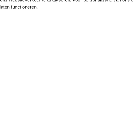
laten functioneren.
Onze gewaardeerde partners
ar specialist
Hulp nodig?
t al meer dan 50 jaar met
Op werkdagen zijn we tussen 9:00 u
e typeopleidingen. Ook
17:00 uur bereikbaar op 013-52205
onde online typecursussen
Bekijk de veelgestelde vragen
. Mede dankzij onze
rokkenheid hebben we een
Stel een vraag via het contactfo
age van boven de 97%.
Klachtenprocedure Typetuin