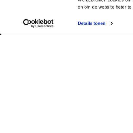
en om de website beter te 
Details tonen
Bekijk ook:
Meer dan 50 ja
Typetuin verzorg
Locaties
succes klassikal
Typecursus voor volwassenen
bieden we bekro
Typecursus voor Vlaanderen
met begeleiding
ervaring en bet
Nieuws & artikelen
slagingspercent
Knoppentraining voor scholen
Ook typecoach worden?