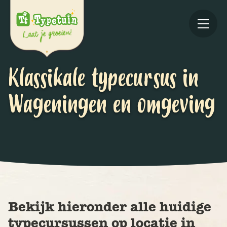
Klassikale typecursus in
Wageningen en omgeving
Online
V
Ov
Bekijk hieronder alle huidige
typecursussen op locatie in