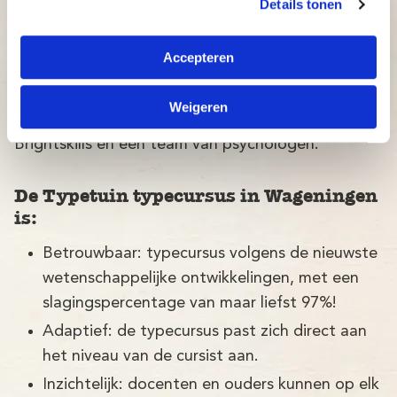
Persoonlijke aandacht en begeleiding door
Details tonen
ervaren docenten.
Mooie en gebruiksvriendelijke online
Accepteren
omgeving: De Typetuin
Weigeren
De Typetuin is een typecursus ontwikkeld door
Brightskills en een team van psychologen.
De Typetuin typecursus in Wageningen
is:
Betrouwbaar: typecursus volgens de nieuwste
wetenschappelijke ontwikkelingen, met een
slagingspercentage van maar liefst 97%!
Adaptief: de typecursus past zich direct aan
het niveau van de cursist aan.
Inzichtelijk: docenten en ouders kunnen op elk