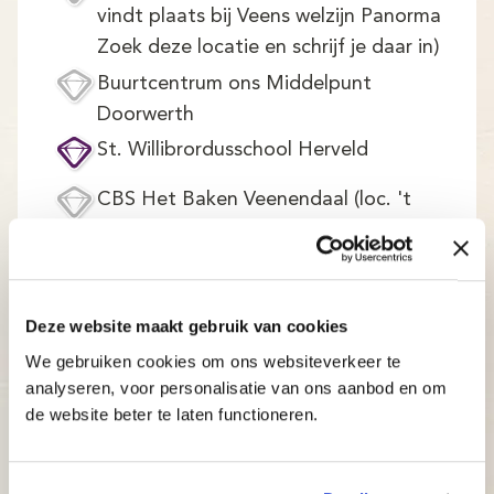
vindt plaats bij Veens welzijn Panorma
Zoek deze locatie en schrijf je daar in)
Buurtcentrum ons Middelpunt
Doorwerth
St. Willibrordusschool Herveld
CBS Het Baken Veenendaal (loc. 't
Kofschip) (inschrijven op uitnodiging)
Clara Fabriciusschool Herveld
Deze website maakt gebruik van cookies
We gebruiken cookies om ons websiteverkeer te
De klassikale typecursussen van Typetuin in
analyseren, voor personalisatie van ons aanbod en om
de website beter te laten functioneren.
Wageningen combineren het beste van twee
leermethodes: