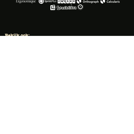
Bekijk ook:
Locaties
Typecursus voor volwassenen
Typecursus voor Vlaanderen
Nieuws & artikelen
Knoppentraining voor scholen
Ook typecoach worden?
Meer dan 50 jaar specialist
Typetuin verzorgt al meer dan 50 jaar met succes
klassikale typeopleidingen. Ook bieden we bekroonde