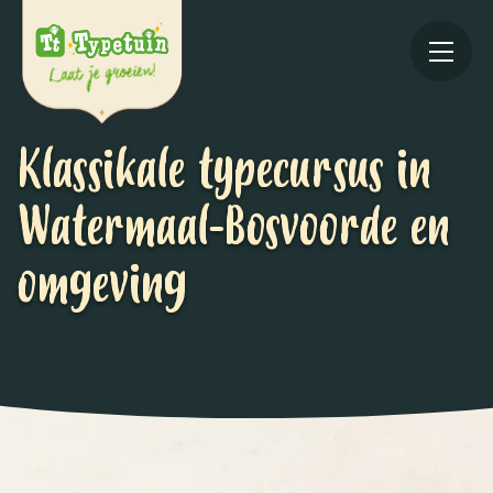
Klassikale typecursus in
Watermaal-Bosvoorde en
omgeving
Online
V
Ov