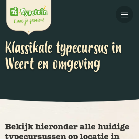
Klassikale typecursus in
Weert en omgeving
Online
V
Ov
Bekijk hieronder alle huidige
typecursussen op locatie in