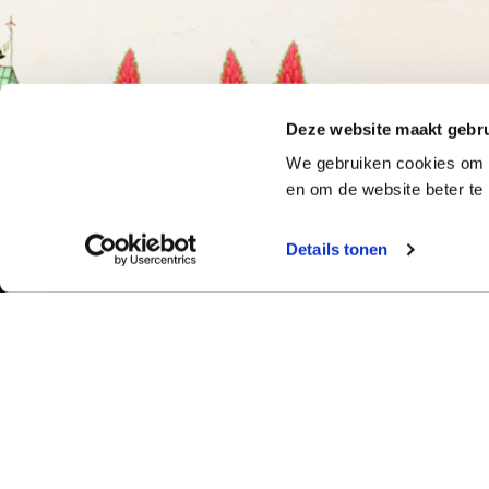
Deze website maakt gebru
We gebruiken cookies om o
en om de website beter te 
Details tonen
Bekijk ook:
Meer dan 50 ja
Typetuin verzorg
Locaties
succes klassikal
Typecursus voor volwassenen
bieden we bekro
Typecursus voor Vlaanderen
met begeleiding