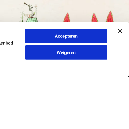
Accepteren
 aanbod
Weigeren
Contact
ur en
Typetuin
79
Kreitenmolenstraat 198
5071 BL Udenhout
Nederland