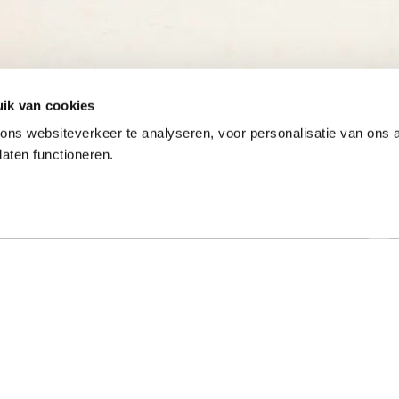
ik van cookies
ns websiteverkeer te analyseren, voor personalisatie van ons
laten functioneren.
Onze gewaardeerde partners
ar specialist
Hulp nodig?
t al meer dan 50 jaar met
Op werkdagen zijn we tussen 9:00 u
e typeopleidingen. Ook
17:00 uur bereikbaar op 013-52205
onde online typecursussen
Bekijk de veelgestelde vragen
. Mede dankzij onze