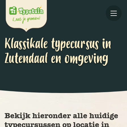
Klassikale typecursus in
Zutendaal en omgeving
Online
V
Ov
Bekijk hieronder alle huidige
typecursussen op locatie in