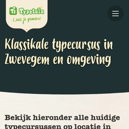
Klassikale typecursus in
Zwevegem en omgeving
Online
V
Ov
Bekijk hieronder alle huidige
typecursussen op locatie in