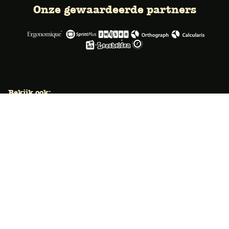
Onze gewaardeerde partners
Bekijk ook:
Locaties
Typecursus voor volwassenen
Typecursus voor Vlaanderen
Nieuws & artikelen
Knoppentraining voor scholen
Ook typecoach worden?
Meer dan 50 jaar specialist