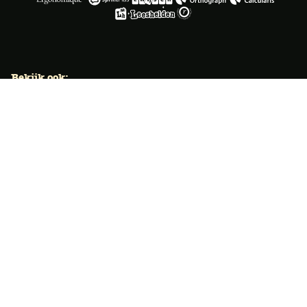
Bekijk ook:
Locaties
Typecursus voor volwassenen
Typecursus voor Vlaanderen
Nieuws & artikelen
Knoppentraining voor scholen
Ook typecoach worden?
Meer dan 50 jaar specialist
Typetuin verzorgt al meer dan 50 jaar met succes
klassikale typeopleidingen. Ook bieden we bekroonde