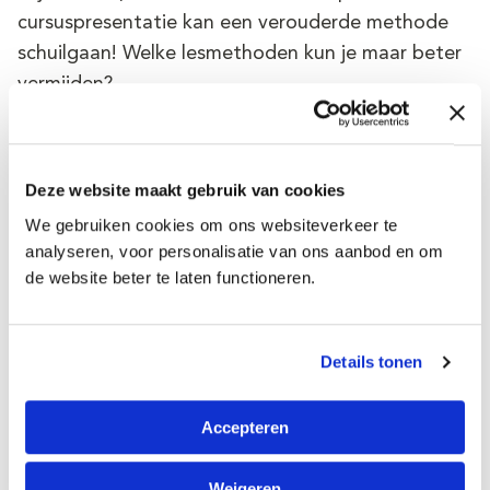
cursuspresentatie kan een verouderde methode
schuilgaan! Welke lesmethoden kun je maar beter
vermijden?
• Typecursussen met lesboeken of ringbanden.
Hierbij moet je kind steeds zijn aandacht verdelen
Deze website maakt gebruik van cookies
tussen beeldscherm en boek. Dit doet niet alleen
afbreuk aan de essentie van blindtypen, het is ook
We gebruiken cookies om ons websiteverkeer te
analyseren, voor personalisatie van ons aanbod en om
nog eens slecht voor de rug.
de website beter te laten functioneren.
• Gratis online cursussen. Deze blinken nogal eens
uit in een Spartaanse opzet en een overvloed aan
advertenties.
Details tonen
• Cursussen met een statische en niet-adaptieve
opzet. Deze gaan voorbij aan het unieke van ieder
Accepteren
kind, en zijn daarom weinig stimulerend.
Weigeren