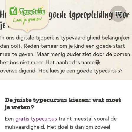
Hoe kies je een goede typeopleiding voor
je kind?
In ons digitale tijdperk is typevaardigheid belangrijker
dan ooit. Reden temeer om je kind een goede start
mee te geven. Maar menig ouder ziet door de bomen
het bos niet meer. Het aanbod is namelijk
overweldigend. Hoe kies je een goede typecursus?
Online
V
De juiste typecursus kiezen: wat moet
je weten?
Ov
Een
gratis typecursus
traint meestal vooral de
muisvaardigheid. Het doel is dan om zoveel